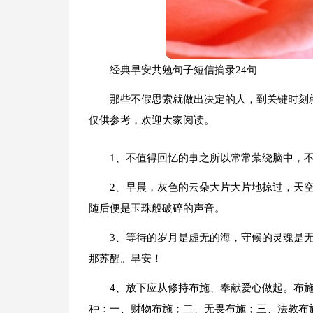
经典早安共勉句子短信摘录24句
那些不假思索就做出决定的人，到关键时刻就
仅供参考，欢迎大家阅读。
1、不值得回忆的事之所以常常萦绕脑中，
2、早晨，灰色的云朵大片大片地掠过，天
随后便是玉珠般破碎的声音。
3、等待的岁月是虚无的海，守候的灵魂是
那苏醒。早安！
4、放下应从修持布施、奉献爱心做起。布
种：一、财物布施；二、无畏布施；三、法教布