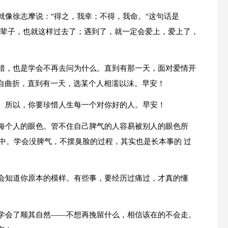
就像徐志摩说："得之，我幸；不得，我命。"这句话是
一辈子，也就这样过去了；遇到了，就一定会爱上，爱上了，
的错，也是学会不再去问为什么。直到有那一天，面对爱情开
自曲折，直到有一天，选某个人相濡以沫。早安！
的。所以，你要珍惜人生每一个对你好的人。早安！
有每个人的眼色。管不住自己脾气的人容易被别人的眼色所
中。学会没脾气，不摆臭脸的过程，其实也是长本事的 过
然会知道你原本的模样。有些事，要经历过痛过，才真的懂
越学会了顺其自然——不想再挽留什么，相信该在的不会走。