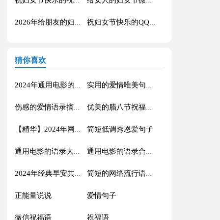
祝妇女节快乐的祝福语微信大合集50条
给女人的妇女节微信祝福语38句
2026年给朋友的妇女节祝福语短信集合43条
祝妇女节快乐的QQ祝福语大合集57句
猜你喜欢
2024年通用电影的语录摘录88条
实用的爱情唯美句子汇编56条
伤感的爱情语录摘录81条
优美的腊八节祝福语71条
简短低调秀恩爱句子
【精华】2024年网络流行的语录摘录32句
通用电影的语录大汇总88条
通用电影的语录合集70条
2024年经典早安共勉句子短信汇总41句
简短的网络流行语录摘录50句
正能量说说
爱情句子
微信祝福语
祝福语