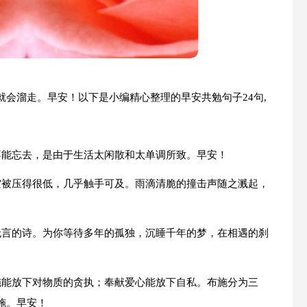
会溜走。早安！以下是小编精心整理的早安共勉句子24句,
不能忘去，是由于生活太闲散和太单调所致。早安！
空被压得很低，几乎触手可及。雨滴清脆的撞击声随之溅起，
无言的诗。为你等待多年的孤独，沉睡千年的梦，在相遇的刹
施能放下对物质的贪执；奉献爱心能放下自私。布施分为三
施。早安！