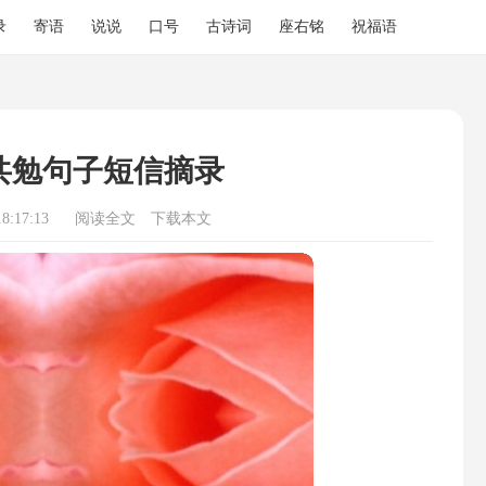
录
寄语
说说
口号
古诗词
座右铭
祝福语
共勉句子短信摘录
8:17:13
阅读全文
下载本文