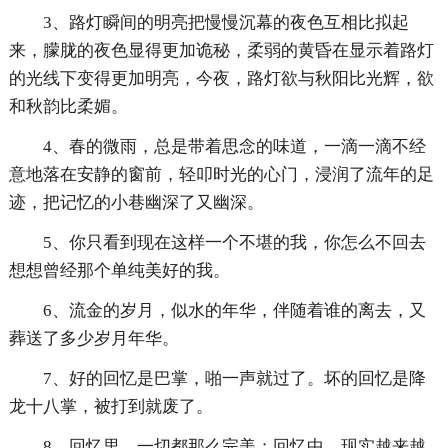
3、路灯瞬间的明亮把慢慢沉幕的夜色互相比拟起
来，朦胧的夜色显得更加诡秘，柔弱的黄昏在显示着路灯
的光线下变得更加明亮，今夜，路灯欲与秋阳比光辉，欲
和秋韵比柔媚。
4、春的微雨，总是带着思念的味道，一滴一滴不经
意地落在安静的窗前，轻叩时光的心门，浸润了流年的足
迹，把记忆的小巷幽深了又幽深。
5、你只看到现在这样一个不堪的我，你怎么不回去
想想曾经那个单纯美好的我。
6、流金的岁月，似水的年华，伴随着谁的离去，又
葬送了多少岁月年华。
7、好的回忆是巴掌，啪一声就过了。坏的回忆是降
龙十八掌，被打到就废了。
8、回忆里，一切都那么完美；回忆中，现实越来越