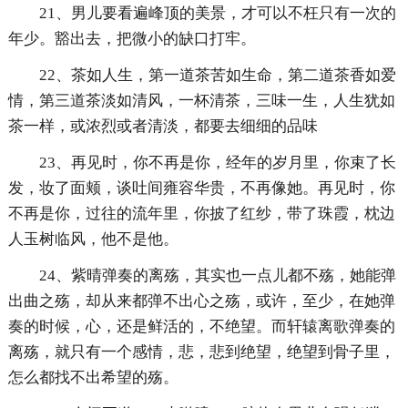
21、男儿要看遍峰顶的美景，才可以不枉只有一次的
年少。豁出去，把微小的缺口打牢。
22、茶如人生，第一道茶苦如生命，第二道茶香如爱
情，第三道茶淡如清风，一杯清茶，三味一生，人生犹如
茶一样，或浓烈或者清淡，都要去细细的品味
23、再见时，你不再是你，经年的岁月里，你束了长
发，妆了面颊，谈吐间雍容华贵，不再像她。再见时，你
不再是你，过往的流年里，你披了红纱，带了珠霞，枕边
人玉树临风，他不是他。
24、紫晴弹奏的离殇，其实也一点儿都不殇，她能弹
出曲之殇，却从来都弹不出心之殇，或许，至少，在她弹
奏的时候，心，还是鲜活的，不绝望。而轩辕离歌弹奏的
离殇，就只有一个感情，悲，悲到绝望，绝望到骨子里，
怎么都找不出希望的殇。