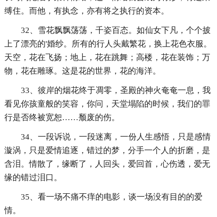
缚住。而他，有执念，亦有将之执行的资本。
32、雪花飘飘荡荡，千姿百态。如仙女下凡，个个披
上了漂亮的'婚纱。所有的行人头戴繁花，换上花色衣服。
天空，花在飞扬；地上，花在跳舞；高楼，花在装饰；万
物，花在雕琢。这是花的世界，花的海洋。
33、彼岸的烟花终于凋零，圣殿的神火奄奄一息，我
看见你孩童般的笑容，你问，天堂塌陷的时候，我们的罪
行是否终被宽恕……颓废的伤。
34、一段诉说，一段迷离，一份人生感悟，只是感情
漩涡，只是爱情追逐，错过的梦，分手一个人的折磨，是
含泪。情散了，缘断了，人回头，爱回首，心伤透，爱无
缘的错过泪口。
35、看一场不痛不痒的电影，谈一场没有目的的爱
情。