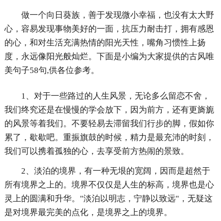
做一个向日葵族，善于发现微小幸福，也没有太大野
心，容易发现事物美好的一面，抗压力耐击打，拥有感恩
的心，和对生活充满热情的阳光天性，嘴角习惯性上扬
度，永远像阳光般灿烂。下面是小编为大家提供的古风唯
美句子58句,供各位参考。
1、对于一些路过的人生风景，无论多么留恋不舍，
我们终究还是在慢慢的学会放下，因为前方，还有更旖旎
的风景等着我们。不要轻易去滞留我们行步的脚，假如你
累了，歇歇吧。重振旗鼓的时候，精力是最充沛的时刻，
我们可以携着孤独的心，去享受前方热闹的景致。
2、淡泊的境界，有一种无垠的宽阔，因而是超然于
所有境界之上的。境界不仅仅是人生的标高，境界也是心
灵上的圆满和升华。"淡泊以明志，宁静以致远"，无疑这
是对境界最完美的点化，是境界之上的境界。