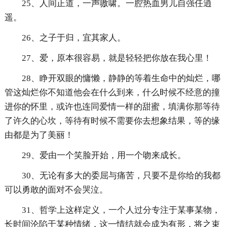
25、人间正道，一声嗷啸。一腔热血男儿自强任逍
遥。
26、之子于归，宜其家人。
27、爱，原本很容易，就是轻轻把你放在我心里！
28、睁开双眼的慵懒，静静的等着生命中的灿烂，哪
管这灿烂你不知道他会在什么到来，什么时候不经意的撞
进你的怀里，或许也连同爱情一样的甜蜜，填满你那等待
了许久的心坎，等待有时候不需要你去想象结果，等的缘
由都是为了美丽！
29、爱由一个笑脸开始，用一个吻来成长。
30、无论有多大的委屈与痛苦，只要不是你给的我都
可以勇敢的面对不会哭泣。
31、哲学上这样定义，一个人过分专注于某事某物，
长时间沦陷于某种情绪，这一情结就会成为有形，将之束