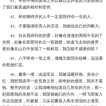
41、年轻不悔的爱情之所以难以忘怀是因为里面倾注
了我们最真诚的相对和坚持。
42、和你聊得开的人不一定是陪伴你一生的人。
43、不要随便听旁人的言语，我相信自己的判断力。
44、自从我得到你的爱，好像在漫漫的黑暗中见到了
光明，好象在双臂间长出一双翅膀，快速飞去你的身旁，
更好像在山石中发现了一枝鲜花，我怎能不感谢你呢？
45、八字终有一笔之差，魂魄怎能憩在枝桠，远远看
你愁挑灯花。
46、馨香一缕，由远至近，我被温暖怀抱。发动小
红，我想我该寻一处安身之所，很奇妙的感觉，我并不孤
独。整齐的街道，让我清晰地知道自己所在的方向，那一
刻我离我的亲朋不远，我望着她们的方向，一阵飞雨落入
街边花园里，扑簌簌，几朵花瓣落入雨水浸湿的土壤里。