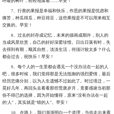
呼吸的树叶，轻轻地落着……早安！
7、行善的果报是幸福和快乐，作恶的果报是忧虑和
痛苦，种瓜得瓜，种豆得豆，这些果报是不可以用来相互
交换的。早安！
8、过去的封存成记忆，未来的描画成期许，别人的
当成风景欣赏，自己的好好深爱珍惜。日出日落有时，失
去得到有期，顺其自然，淡淡生活，何须计较太多？什么
都会过去，祝快乐！早安！
9、每个人的一生里都会遇见一个没办法在一起的人
吧，很多时候，我们觉得那是无法抵御的强烈爱情，最后
经历悲痛分别，以为人生遗憾不过如此了。时过境迁，一
晃好几年，再回头去看看那些荒唐岁月，竟要感谢当初那
份不得已的选择，因为开始懂得，原来"没有办法在一起
的'人"，其实就是"错的人"。早安！
10、在路上，我们渐渐明白一个道理，当你走出来看