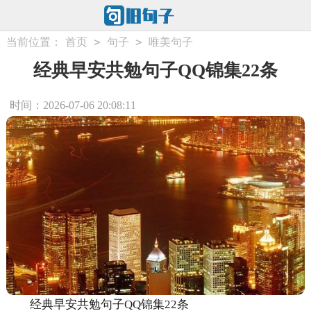
>
>
当前位置：
首页
句子
唯美句子
经典早安共勉句子QQ锦集22条
时间：2026-07-06 20:08:11
经典早安共勉句子QQ锦集22条