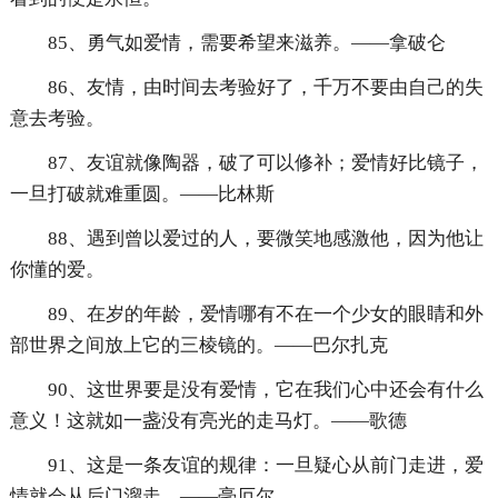
85、勇气如爱情，需要希望来滋养。——拿破仑
86、友情，由时间去考验好了，千万不要由自己的失
意去考验。
87、友谊就像陶器，破了可以修补；爱情好比镜子，
一旦打破就难重圆。——比林斯
88、遇到曾以爱过的人，要微笑地感激他，因为他让
你懂的爱。
89、在岁的年龄，爱情哪有不在一个少女的眼睛和外
部世界之间放上它的三棱镜的。——巴尔扎克
90、这世界要是没有爱情，它在我们心中还会有什么
意义！这就如一盏没有亮光的走马灯。——歌德
91、这是一条友谊的规律：一旦疑心从前门走进，爱
情就会从后门溜走。——毫厄尔