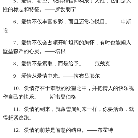
5、爱情、希望、恐惧和信仰构成了人性，它们是人
性的标志和特征。——罗勃朗宁
6、爱情不仅丰富多彩，而且还赏心悦目。——申斯
通
7、爱情不仅会占领开旷坦阔的胸怀，有时也能闯入
壁垒森严的心灵。——培根
8、爱情不是索取，而是给予。——范戴克
9、爱情从爱情中来。——拉布吕耶尔
10、爱情存在于奉献的欲望之中，并把情人的快乐视
作自己的快乐。——斯韦登伯格
11、爱情的到来，就象雪崩到来一样，你要活命，就
得赶紧逃跑。
12、爱情的萌芽是智慧的结束。——布霍特