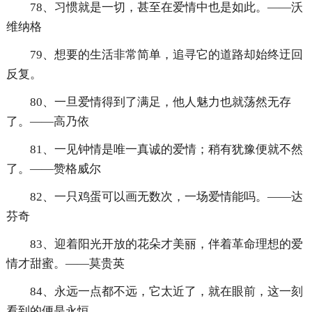
78、习惯就是一切，甚至在爱情中也是如此。——沃
维纳格
79、想要的生活非常简单，追寻它的道路却始终迂回
反复。
80、一旦爱情得到了满足，他人魅力也就荡然无存
了。——高乃依
81、一见钟情是唯一真诚的爱情；稍有犹豫便就不然
了。——赞格威尔
82、一只鸡蛋可以画无数次，一场爱情能吗。——达
芬奇
83、迎着阳光开放的花朵才美丽，伴着革命理想的爱
情才甜蜜。——莫贵英
84、永远一点都不远，它太近了，就在眼前，这一刻
看到的便是永恒。