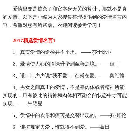
爱情里要是掺杂了和它本身无关的算计，那就不是真
的爱情。以下是小编为大家搜集整理提供到的爱情名言内
容，希望对您有所帮助。欢迎阅读参考学习！
2017精选爱情名言1
1、真实爱情的途径并不平坦。 —— 莎士比亚
2、爱情使人心的憧憬升华到至善之境。——但丁
3、谁口口声声说“我不爱”，谁就在爱。——奥维德
4、男女之间真正的爱情，不是靠肉体或者精神所能
实现的，只有彼此的精神和肉体相互融合的状态中才可能
实现。——朱耀燮
5、爱情中的欢乐和痛苦是交替出现的。——乔·拜伦
6、谁按规定去爱，谁就得不到爱。——蒙田