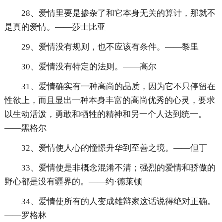
28、爱情里要是掺杂了和它本身无关的算计，那就不
是真的爱情。——莎士比亚
29、爱情没有规则，也不应该有条件。——黎里
30、爱情没有特定的法则。——高尔
31、爱情确实有一种高尚的品质，因为它不只停留在
性欲上，而且显出一种本身丰富的高尚优秀的心灵，要求
以生动活泼，勇敢和牺牲的精神和另一个人达到统一。
——黑格尔
32、爱情使人心的憧憬升华到至善之境。——但丁
33、爱情使是非概念混淆不清；强烈的爱情和骄傲的
野心都是没有疆界的。——约·德莱顿
34、爱情使所有的人变成雄辩家这话说得绝对正确。
——罗格林