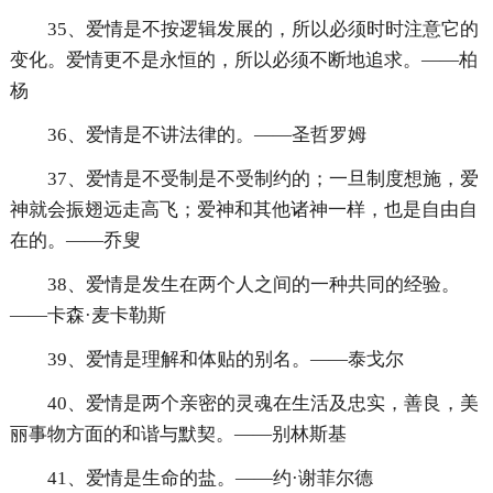
35、爱情是不按逻辑发展的，所以必须时时注意它的
变化。爱情更不是永恒的，所以必须不断地追求。——柏
杨
36、爱情是不讲法律的。——圣哲罗姆
37、爱情是不受制是不受制约的；一旦制度想施，爱
神就会振翅远走高飞；爱神和其他诸神一样，也是自由自
在的。——乔叟
38、爱情是发生在两个人之间的一种共同的经验。
——卡森·麦卡勒斯
39、爱情是理解和体贴的别名。——泰戈尔
40、爱情是两个亲密的灵魂在生活及忠实，善良，美
丽事物方面的和谐与默契。——别林斯基
41、爱情是生命的盐。——约·谢菲尔德