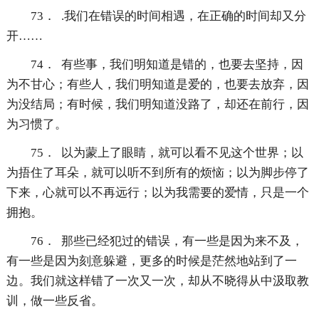
73． .我们在错误的时间相遇，在正确的时间却又分
开……
74． 有些事，我们明知道是错的，也要去坚持，因
为不甘心；有些人，我们明知道是爱的，也要去放弃，因
为没结局；有时候，我们明知道没路了，却还在前行，因
为习惯了。
75． 以为蒙上了眼睛，就可以看不见这个世界；以
为捂住了耳朵，就可以听不到所有的烦恼；以为脚步停了
下来，心就可以不再远行；以为我需要的爱情，只是一个
拥抱。
76． 那些已经犯过的错误，有一些是因为来不及，
有一些是因为刻意躲避，更多的时候是茫然地站到了一
边。我们就这样错了一次又一次，却从不晓得从中汲取教
训，做一些反省。