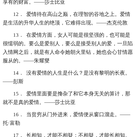
享有的财富。——莎士比亚
12． 爱情待在高山之巅，在理智的谷地之上。爱情
是生活的升华人生的绝顶，它难得出现。——杰克伦敦
13． 在爱情方面，女人可能是很坚强的，也可能是
很懦弱的。要么是爱别人，要么是接受别人的爱，一旦陷
入情网之后，就是有人命令她朝火里钻，她也会心甘情愿
服从的。——朱耀燮
14． 没有爱情的人生是什么？是没有黎明的长夜。
——彭斯
15． 爱情里面要是搀杂了和它本身无关的算计，那
就不是真的爱情。——莎士比亚
16． 当贫穷从门外进来，爱情便从窗口溜走。——
托·富勒
17． 长相知，才能不相疑；不相疑，才能长相知。