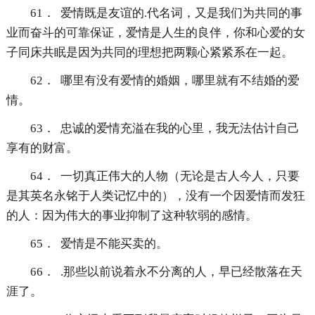
61． 爱情既是友谊的.代名词，又是我们为共同的事
业而奋斗的可靠保证，爱情是人生的良伴，你和心爱的女
子同床共眠是因为共同的理想把两颗心紧紧系在一起。
62． 哪里有没有爱情的婚姻，哪里就有不结婚的爱
情。
63． 忠诚的爱情充溢在我的心里，我无法估计自己
享有的财富。
64． 一切真正伟大的人物（无论是古人今人，只要
是其英名永铭于人类记忆中的），没有一个因爱情而发狂
的人：因为伟大的事业抑制了这种软弱的感情。
65． 爱情是不能买卖的。
66． .那些以前说着永不分离的人，早已经散落在天
涯了。