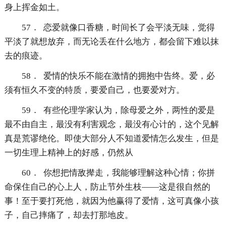
身上挥金如土。
57． 恋爱就像口香糖，时间长了会平淡无味，觉得
平淡了就想放弃，而无论丢在什么地方，都会留下难以抹
去的痕迹。
58． 爱情的快乐不能在激情的拥抱中告终。爱，必
须有恒久不变的特质，要爱自己，也要爱对方。
59． 有些伦理学家认为，除母爱之外，两性的爱是
最不由自主，最没有利害观念，最没有心计的，这个见解
真是荒谬绝伦。即使大部分人不知道爱情怎么发生，但是
一切生理上精神上的好感，仍然从
60． 你想把情敌撵走，我能够理解这种心情；你拼
命保住自己的心上人，防止节外生枝——这是很自然的
事！至于要打死他，就因为他赢得了爱情，这可真像小孩
子，自己摔痛了，却去打那地皮。