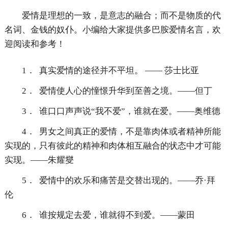
爱情是理想的一致，是意志的融合；而不是物质的代
名词、金钱的奴仆。小编给大家提供多巴胺爱情名言，欢
迎阅读和参考！
1． 真实爱情的途径并不平坦。 —— 莎士比亚
2． 爱情使人心的憧憬升华到至善之境。——但丁
3． 谁口口声声说“我不爱”，谁就在爱。——奥维德
4． 男女之间真正的爱情，不是靠肉体或者精神所能
实现的，只有彼此的精神和肉体相互融合的状态中才可能
实现。——朱耀燮
5． 爱情中的欢乐和痛苦是交替出现的。——乔·拜
伦
6． 谁按规定去爱，谁就得不到爱。——蒙田