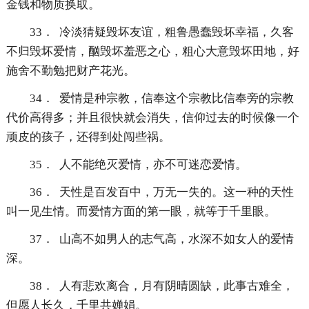
金钱和物质换取。
33． 冷淡猜疑毁坏友谊，粗鲁愚蠢毁坏幸福，久客
不归毁坏爱情，酗毁坏羞恶之心，粗心大意毁坏田地，好
施舍不勤勉把财产花光。
34． 爱情是种宗教，信奉这个宗教比信奉旁的宗教
代价高得多；并且很快就会消失，信仰过去的时候像一个
顽皮的孩子，还得到处闯些祸。
35． 人不能绝灭爱情，亦不可迷恋爱情。
36． 天性是百发百中，万无一失的。这一种的天性
叫一见生情。而爱情方面的第一眼，就等于千里眼。
37． 山高不如男人的志气高，水深不如女人的爱情
深。
38． 人有悲欢离合，月有阴晴圆缺，此事古难全，
但愿人长久，千里共婵娟。