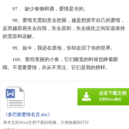
97． 缺少食物和酒，爱情是冷的。
98、爱情无需刻意去把握，越是想抓牢自己的爱情，
反而越容易失去自我，失去原则，失去彼此之间应该保持
的宽容和谅解。
99、如今，我还在原地，你却走回了你的世界。
100、那些美丽的小鱼，它们睡觉的时候也睁着眼
睛。不需要爱情，亦从不哭泣。它们是我的榜样。
点击下载文档
文档为doc格式
《多巴胺爱情名言.doc》
将本文的Word文档下载到电脑，方便收藏和打印