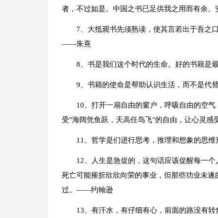
者，不过如是。中国之书已足供我之用而有余。
7、大抵观书先须熟读，使其言若出于吾之
——朱熹
8、书是我们这个时代的生命。好的书籍是
9、书籍的使命是帮助认识生活，而不是代
10、打开一扇自由的窗户，呼吸自由的空气
受"海阔凭鱼跃，天高任鸟飞"的自由，让心灵感
11、哲学是们进行思考，推理和想象的思维
12、人生是急促的，这句话应该促醒每一
死亡可能摧折欣欣向荣的事业，但那些功业未遂
过。——约翰逊
13、有汗水，有仔细有心，前面的路没有转