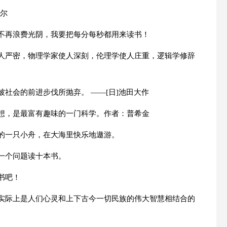
莱尔
定不再浪费光阴，我要把每分每秒都用来读书！
使人严密，物理学家使人深刻，伦理学使人庄重，逻辑学修辞
被社会的前进步伐所抛弃。 ——[日]池田大作
思想，是最富有趣味的一门科学。作者：普希金
上的一只小舟，在大海里快乐地遨游。
一个问题读十本书。
书吧！
，实际上是人们心灵和上下古今一切民族的伟大智慧相结合的