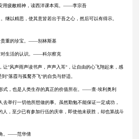
安用疲敝精神，读西洋课本焉。——李宗吾
口。继以精思，使其意皆若出于吾之心，然后可以有得示。
最贵重的珍宝。——别林斯基
替对生活的认识。——科尔察克
，让"风声雨声读书声，声声入耳"，让自由的心飞翔起来，感
受到"落霞与孤鹜齐飞"的自负与舒适。
形式，也是人类生存的真正的价值所在。——查·埃利奥利
个人去举行一切他所想做的事。虽然勤勉不能保证一定成功，
的人，至少已有参加行伍的庆幸，即使他未获胜，却也算战斗
角。——范华倩