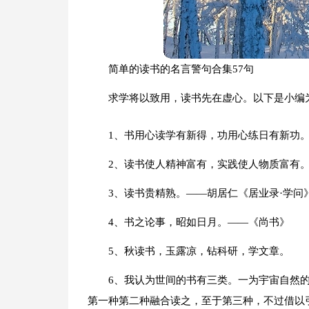
简单的读书的名言警句合集57句
求学将以致用，读书先在虚心。以下是小编为
1、书用心读学有新得，功用心练日有新功
2、读书使人精神富有，实践使人物质富有
3、读书贵精熟。——胡居仁《居业录·学问
4、书之论事，昭如日月。——《尚书》
5、秋读书，玉露凉，钻科研，学文章。
6、我认为世间的书有三类。一为宇宙自然
第一种第二种融合读之，至于第三种，不过借以