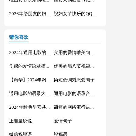
祝妇女节快乐的祝福语微信大合集50条
给女人的妇女节微信祝福语38句
2026年给朋友的妇女节祝福语短信集合43条
祝妇女节快乐的QQ祝福语大合集57句
猜你喜欢
2024年通用电影的语录摘录88条
实用的爱情唯美句子汇编56条
伤感的爱情语录摘录81条
优美的腊八节祝福语71条
简短低调秀恩爱句子
【精华】2024年网络流行的语录摘录32句
通用电影的语录大汇总88条
通用电影的语录合集70条
2024年经典早安共勉句子短信汇总41句
简短的网络流行语录摘录50句
正能量说说
爱情句子
微信祝福语
祝福语