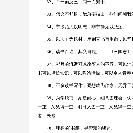
32、举一而反三，闻一而知十。
33、怎么不舒服，我总要抽出一些时间和
34、宁淡泊无以明志，非宁静无以致远。
35、以决心为题材，用刻苦书写生命，以
36、读书百遍，其义自现。――《三国志》
37、岁月的流逝可以改变人的容颜，可以
书可以增长知识，可以陶冶情操，可以令人青春
38、不多读书写作，要想成为作家，无异于
39、为学读书，须是耐心，细意去理会，
一重，又见得一重。明日又去一重，又见得一重
者：朱熹
40、理想的`书籍，是智慧的钥匙。