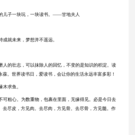
我的儿子一块玩，一块读书。——甘地夫人
坚持成就未来，梦想并不遥远。
消磨人的壮志，可以抹除人的回忆，不变的是知识的积淀。读
永葆。世界读书日，爱读书，会让你的生活永远丰富多彩！
缘木求鱼。
切不可粗心。为数重物，包裹在里面，无缘得见。必是今日去
。去尽皮，方见肉。去尽肉，方见骨。去尽骨，方见髓。作