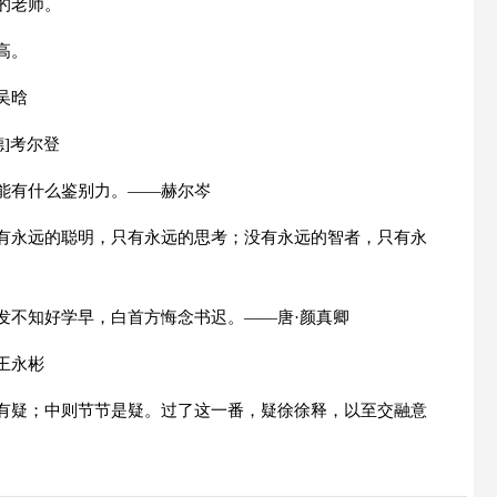
的老师。
高。
吴晗
德]考尔登
不能有什么鉴别力。——赫尔岑
没有永远的聪明，只有永远的思考；没有永远的智者，只有永
发不知好学早，白首方悔念书迟。——唐·颜真卿
王永彬
徐有疑；中则节节是疑。过了这一番，疑徐徐释，以至交融意