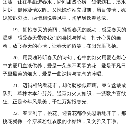
荡漾。让往事融进春水，瞬间甜透心房。独依斜栏，溪水
闪烁，似你凝情双眸。又恍惚你站立眼前，眉目传情，娓
娓倾诉衷肠。两情相悦春风中，陶醉飘逸春意浓。
19、拥抱春天的美丽，捕捉春天的感动，感受春天的
温馨，感受春天带给我们的喜悦与悸动，打开心灵的画
卷，放飞春天的心情，让春天的微笑，在阳光里飞扬。
20、用灵魂聆听春天的诗句，心中的灯火用爱点燃心
中的爱用血液供养，爱是一朵永不凋零的花，爱是平凡日
子里最美的烟火，爱是一曲深情与眷恋的吟唱。
21、迈街相约看花市，却倚骑楼似画廊。束立盆栽成
队列，草株木本斗芬芳。通宵灯火人如织，一派歌声喜欲
狂。正是今年风景美，千红万紫报春光。
22、春天到了，桃花、迎春花都争先恐后地开了，那
桃花就像一个穿着粉红衣服的小姑娘，又文雅又干净。