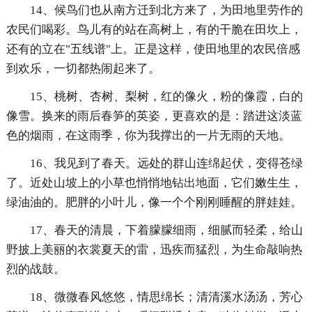
14、候鸟们也从南方迁到北方来了，为田地里劳作的
农民们喝彩。鸟儿有的站在高树上，有的干脆在田坎上，
还有的立在"五线谱"上。正是这样，使田地里的农民倍感
到欢乐，一切都热闹起来了。
15、桃树、杏树、梨树，红的像火，粉的像霞，白的
像雪。换来的雨后春笋的英姿，更喜欢的是：踏进这淡蓝
色的烟雨，在这雨季，你为我撑出的一片无雨的天地。
16、我见到了春天。远处的群山连绵起伏，变得苍绿
了。近处山坡上的小草也悄悄地钻出地面，它们嫩生生，
绿油油的。肥胖的小叶儿，像一个个刚刚睡醒的胖娃娃。
17、春天的清晨，下着朦朦细雨，细腻而轻柔，给山
野披上美丽的衣裳夏天的雷，迅疾而猛烈，为生命敲响热
烈的战鼓。
18、微微春风悠悠，情思绵长；清清溪水汤汤，芳心