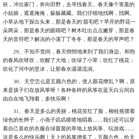
袄，冲出家门，奔向田野，去寻找春天。春天像个害羞的
小姑娘，遮遮掩掩，躲躲藏藏。我们仔细地找啊，找啊。
小草从地下探出头来，那是春天的'眉毛吧？早开的野花一
朵两朵，那是春天的眼睛吧？树木吐出点点嫩芽，那是春
天的音符吧？解冻的小溪丁丁冬冬，那是春天的琴声吧？
29、不知不觉间，春天悄悄地来到了我们身边。和煦
的春风吹呀吹，吹醒了大地；吹绿了小草；吹红了桃花；
吹化了河中的坚冰，让那春水潺潺流淌。
30、天空怎么是五颜六色的，使人眼花缭乱？啊，原
来是孩子们在放风筝呀！各种各样的风筝在蓝天白云间自
由自在地飞翔着，多快乐啊！
31、春天是多么的美丽，桃花笑红了脸，柳枝摇摆着
绿色的长辫子，小燕子叽叽喳喳地唱着……我们还可以穿
着自己喜欢的衣服在绿茵茵的草地上放风筝、玩游戏……
这是多么的快乐啊！天上的风筝增多了，五颜六色，给天