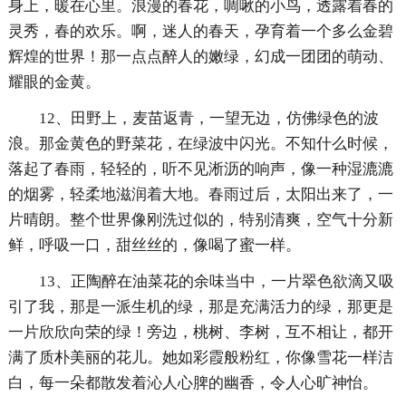
身上，暖在心里。浪漫的春花，啁啾的小鸟，透露着春的
灵秀，春的欢乐。啊，迷人的春天，孕育着一个多么金碧
辉煌的世界！那一点点醉人的嫩绿，幻成一团团的萌动、
耀眼的金黄。
12、田野上，麦苗返青，一望无边，仿佛绿色的波
浪。那金黄色的野菜花，在绿波中闪光。不知什么时候，
落起了春雨，轻轻的，听不见淅沥的响声，像一种湿漉漉
的烟雾，轻柔地滋润着大地。春雨过后，太阳出来了，一
片晴朗。整个世界像刚洗过似的，特别清爽，空气十分新
鲜，呼吸一口，甜丝丝的，像喝了蜜一样。
13、正陶醉在油菜花的余味当中，一片翠色欲滴又吸
引了我，那是一派生机的绿，那是充满活力的绿，那更是
一片欣欣向荣的绿！旁边，桃树、李树，互不相让，都开
满了质朴美丽的花儿。她如彩霞般粉红，你像雪花一样洁
白，每一朵都散发着沁人心脾的幽香，令人心旷神怡。