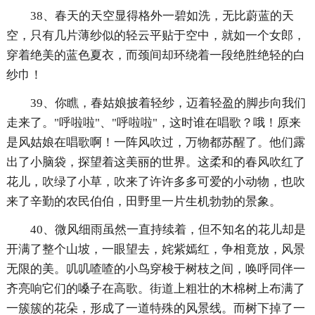
38、春天的天空显得格外一碧如洗，无比蔚蓝的天
空，只有几片薄纱似的轻云平贴于空中，就如一个女郎，
穿着绝美的蓝色夏衣，而颈间却环绕着一段绝胜绝轻的白
纱巾！
39、你瞧，春姑娘披着轻纱，迈着轻盈的脚步向我们
走来了。"呼啦啦"、"呼啦啦"，这时谁在唱歌？哦！原来
是风姑娘在唱歌啊！一阵风吹过，万物都苏醒了。他们露
出了小脑袋，探望着这美丽的世界。这柔和的春风吹红了
花儿，吹绿了小草，吹来了许许多多可爱的小动物，也吹
来了辛勤的农民伯伯，田野里一片生机勃勃的景象。
40、微风细雨虽然一直持续着，但不知名的花儿却是
开满了整个山坡，一眼望去，姹紫嫣红，争相竟放，风景
无限的美。叽叽喳喳的小鸟穿梭于树枝之间，唤呼同伴一
齐亮响它们的嗓子在高歌。街道上粗壮的木棉树上布满了
一簇簇的花朵，形成了一道特殊的风景线。而树下掉了一