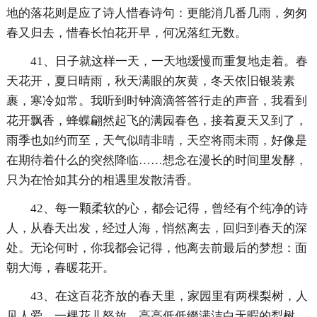
地的落花则是应了诗人惜春诗句：更能消几番几雨，匆匆
春又归去，惜春长怕花开早，何况落红无数。
41、日子就这样一天，一天地缓慢而重复地走着。春
天花开，夏日晴雨，秋天满眼的灰黄，冬天依旧银装素
裹，寒冷如常。我听到时钟滴滴答答行走的声音，我看到
花开飘香，蜂蝶翩然起飞的满园春色，接着夏天又到了，
雨季也如约而至，天气似晴非晴，天空将雨未雨，好像是
在期待着什么的突然降临……想念在漫长的时间里发酵，
只为在恰如其分的相遇里发散清香。
42、每一颗柔软的心，都会记得，曾经有个纯净的诗
人，从春天出发，经过人海，悄然离去，回归到春天的深
处。无论何时，你我都会记得，他离去前最后的梦想：面
朝大海，春暖花开。
43、在这百花齐放的春天里，家园里有两棵梨树，人
见人爱。一棵花儿怒放，高高低低缀满洁白无暇的犁树