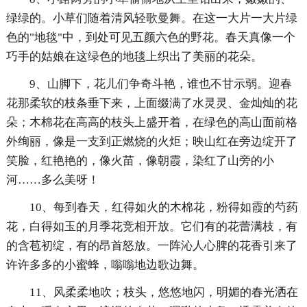
绿绿的。小草们随着清风轻歌曼舞。在这一大片一大片绿
色的"地毯"中，到处可见五颜六色的野花。春天真像一个
巧手的姑娘在这绿色的地毯上织出了美丽的花朵。
9、山脚下，花儿们争奇斗艳，谁也不甘示弱。迎春
花那柔软的枝条垂下来，上面缀满了水灵灵、金灿灿的花
朵；木棉花在高高的枝头上盛开着，在绿色的高山面前格
外绚丽，像是一支到正燃烧的火炬；映山红在旁边绽开了
笑脸，红艳艳的，像火苗，像朝霞，染红了山旁的小
河……多么美呀！
10、每到春天，红得如火的木棉花，粉得如霞的芍药
花，白得如玉的月季花竞相开放。它们有的花蕾满枝，有
的含苞初绽，有的昂首怒放。一阵沁人心脾的花香引来了
许许多多的小蜜蜂，嗡嗡地边歌边舞。
11、风柔柔地吹；枝头，悠悠地闪，明媚的春光洒在