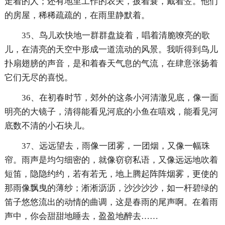
走着的人；还有地里工作的农夫，披着蓑，戴着笠。他们
的房屋，稀稀疏疏的，在雨里静默着。
35、鸟儿欢快地一群群盘旋着，唱着清脆嘹亮的歌
儿，在清亮的天空中形成一道流动的风景。我听得到鸟儿
扑扇翅膀的声音，是和着春天气息的气流，在肆意张扬着
它们无尽的喜悦。
36、在初春时节，郊外的这条小河清澈见底，像一面
明亮的大镜子，清得能看见河底的小鱼在嘻戏，能看见河
底数不清的小石块儿。
37、远远望去，雨像一团雾，一团烟，又像一幅珠
帘。雨声是均匀细密的，就像窃窃私语，又像远远地吹着
短笛，隐隐约约，若有若无，地上腾起阵阵烟雾，更使的
那雨像飘曳的薄纱；淅淅沥沥，沙沙沙沙，如一杆碧绿的
笛子悠悠流出的动情的曲调，这是春雨的尾声啊。在着雨
声中，你会甜甜地睡去，盈盈地醉去……