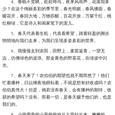
4、春眠不觉晓，处处啼鸟，夜来风雨声，花落知多
少？在这个绚丽多彩的季节里，春光明媚，春风拂面，春
暧花开，春回大地，万物苏醒，百花开放，万紫千红，桃
红柳绿，它是诗人和画家笔下的宠儿。
5、春天代表着生机，代表着希望，踏着轻盈的脚步
悄悄地向我们走来，为我们呈现多姿多彩的世界。
6、我慢慢走到农田，田野上，麦苗返青，一望无
边，仿佛绿色的波浪。那金黄色的野菜花，在绿波中闪
光。
7、春天来了！农伯伯的期望也就不期而然了！他们
忙着播种，日以继夜地耕耘着，不就是想有好收成吗？农
伯伯真伟大！但是，倘若没有春天，会有播种的期待，收
获的希望吗？没有。而着一切，是春天赐予他们的，也是
我们的。
8、小路两旁的小草偷偷地从土里钻出来，嫩嫩的、