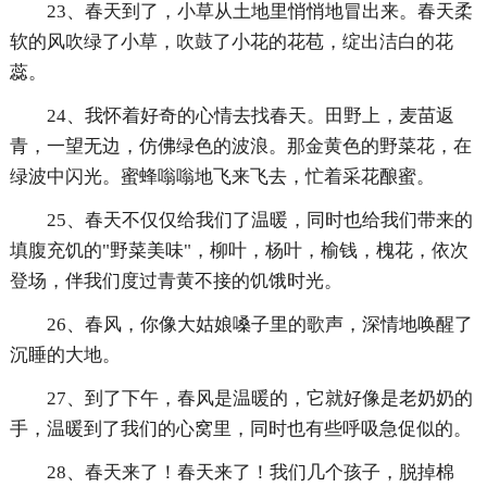
23、春天到了，小草从土地里悄悄地冒出来。春天柔
软的风吹绿了小草，吹鼓了小花的花苞，绽出洁白的花
蕊。
24、我怀着好奇的心情去找春天。田野上，麦苗返
青，一望无边，仿佛绿色的波浪。那金黄色的野菜花，在
绿波中闪光。蜜蜂嗡嗡地飞来飞去，忙着采花酿蜜。
25、春天不仅仅给我们了温暖，同时也给我们带来的
填腹充饥的"野菜美味"，柳叶，杨叶，榆钱，槐花，依次
登场，伴我们度过青黄不接的饥饿时光。
26、春风，你像大姑娘嗓子里的歌声，深情地唤醒了
沉睡的大地。
27、到了下午，春风是温暖的，它就好像是老奶奶的
手，温暖到了我们的心窝里，同时也有些呼吸急促似的。
28、春天来了！春天来了！我们几个孩子，脱掉棉