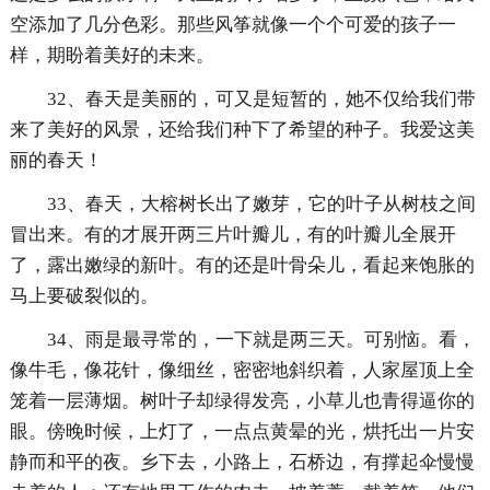
空添加了几分色彩。那些风筝就像一个个可爱的孩子一
样，期盼着美好的未来。
32、春天是美丽的，可又是短暂的，她不仅给我们带
来了美好的风景，还给我们种下了希望的种子。我爱这美
丽的春天！
33、春天，大榕树长出了嫩芽，它的叶子从树枝之间
冒出来。有的才展开两三片叶瓣儿，有的叶瓣儿全展开
了，露出嫩绿的新叶。有的还是叶骨朵儿，看起来饱胀的
马上要破裂似的。
34、雨是最寻常的，一下就是两三天。可别恼。看，
像牛毛，像花针，像细丝，密密地斜织着，人家屋顶上全
笼着一层薄烟。树叶子却绿得发亮，小草儿也青得逼你的
眼。傍晚时候，上灯了，一点点黄晕的光，烘托出一片安
静而和平的夜。乡下去，小路上，石桥边，有撑起伞慢慢