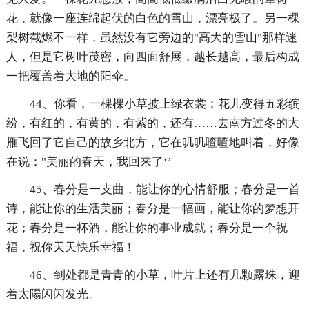
花，就像一座连绵起伏的白色的雪山，漂亮极了。另一棵
梨树截燃不一样，虽然没有它旁边的"高大的雪山"那样迷
人，但是它树叶茂密，向四面舒展，越长越高，最后构成
一把覆盖着大地的阳伞。
44、你看，一棵棵小草披上绿衣裳；花儿变得五彩缤
纷，有红的，有黄的，有紫的，还有……去南方过冬的大
雁飞回了它自己的故乡北方，它在叽叽喳喳地叫着，好像
在说："美丽的春天，我回来了‘’
45、春分是一支曲，能让你的心情舒服；春分是一首
诗，能让你的生活美丽；春分是一幅画，能让你的梦想开
花；春分是一杯酒，能让你的事业成就；春分是一个祝
福，祝你天天快乐幸福！
46、到处都是青青的小草，叶片上还有几颗露珠，迎
着太陽闪闪发光。