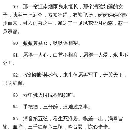
59、那一帘江南烟雨隽永恒长，那个清雅如莲的女
子，执着一把油伞，素帕罗绢，衣袂飞扬，娉娉婷婷的款
步而来，融入雨幕之中，邂逅了一场风花雪月的殇，惹一
身寂寥。
60、粲粲黄姑女，耿耿遥相望。
61、愿得一人心，白首不相离，愿得一人爱，永世不
分开。
62、挥剑刎断英雄气，来生但愿再写手，无关天下，
只为红颜。
63、云中烛火睥睨模糊如昨。
64、手把酒，三分醉，遗难过之事。
65、清音第五弦，看生死浮屠。棋差一出，满盘皆
输。血啼，三千红颜帝王顾，吟音瑟，惊心步步。