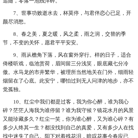
追随，零落一池残萍碎。
7、世事功败逝水去，杯莫停，与君伴恋心已足，开
颜尽消愁。
8、春之美，夏之暖，风之柔，雨之润，交替的季
节，不变的关怀，愿君平平安安。
9、雨从檐角下落，风在窗外穿行。样的日子，适合
倚楼听戏，临池赏荷，眉间留三分浅笑，眼底藏七分冷
傲。水马龙的市井繁华，被理所当然地关在门外，细雨轻
烟留在了心底。此安宁，哪怕过到无人问津的地步，亦不
觉孤独。
10、红尘中我们都是过客，我为你心醉，谁为我心
碎？茫茫人海我为谁停留？谁为我守候？镜花水月的风景
又能珍藏多久？红尘一笑，你为谁心醉，又为谁心碎？有
多少人终其一生？都没找到自己的真爱，又有多少人在找
找中迷失了自己。阳下对着残花泪，暗叹花事今春应已