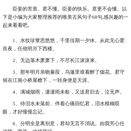
臣妾的苦衷。君不懂。臣妾的快乐。君更不会懂。以
下是小编为大家整理推荐的唯美古风句子68句,感兴趣的一
起来看看吧。
1、水纹珍簟思悠悠，千里佳期一夕休。从此无心爱
良夜，任他明月下西楼。
2、无边落木萧萧下，不尽长江滚滚来。
3、那年明月亲吻蒹葭，乌篷里谁看醉了烟花。君守
候在江南小桥屋檐下，一转身便是天涯。
4、满城烟雨，潇潇雨未歇，又送君归去，泣无声。
5、待泪水未落前、伴着心痛回忆君，泪水模糊双
眼，才好慢慢忘记。
6、分明全是离别意，君却无言不消说。由我芳心任