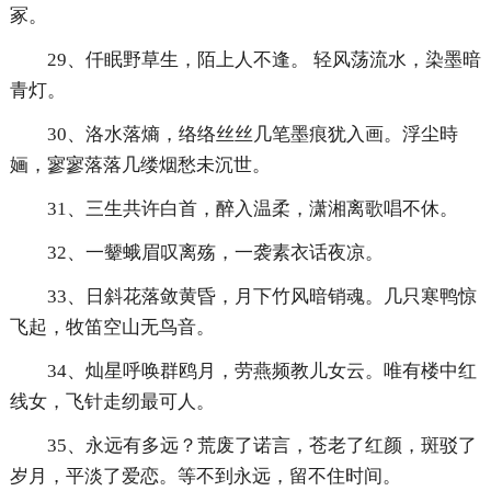
冢。
29、仟眠野草生，陌上人不逢。 轻风荡流水，染墨暗
青灯。
30、洛水落熵，络络丝丝几笔墨痕犹入画。浮尘時
婳，寥寥落落几缕烟愁未沉世。
31、三生共许白首，醉入温柔，潇湘离歌唱不休。
32、一颦蛾眉叹离殇，一袭素衣话夜凉。
33、日斜花落敛黄昏，月下竹风暗销魂。几只寒鸭惊
飞起，牧笛空山无鸟音。
34、灿星呼唤群鸥月，劳燕频教儿女云。唯有楼中红
线女，飞针走纫最可人。
35、永远有多远？荒废了诺言，苍老了红颜，斑驳了
岁月，平淡了爱恋。等不到永远，留不住时间。