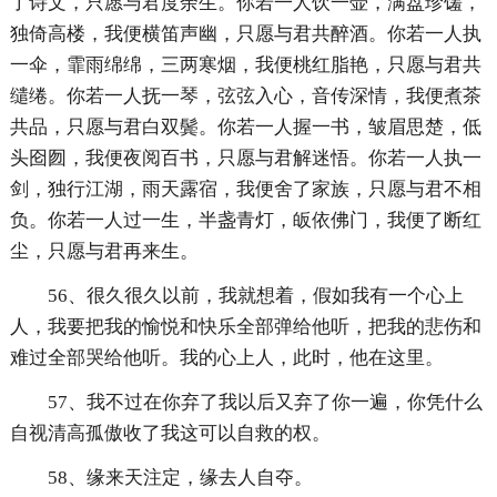
了诗文，只愿与君度余生。你若一人饮一壶，满盘珍馐，
独倚高楼，我便横笛声幽，只愿与君共醉酒。你若一人执
一伞，霏雨绵绵，三两寒烟，我便桃红脂艳，只愿与君共
缱绻。你若一人抚一琴，弦弦入心，音传深情，我便煮茶
共品，只愿与君白双鬓。你若一人握一书，皱眉思楚，低
头囵囫，我便夜阅百书，只愿与君解迷悟。你若一人执一
剑，独行江湖，雨天露宿，我便舍了家族，只愿与君不相
负。你若一人过一生，半盏青灯，皈依佛门，我便了断红
尘，只愿与君再来生。
56、很久很久以前，我就想着，假如我有一个心上
人，我要把我的愉悦和快乐全部弹给他听，把我的悲伤和
难过全部哭给他听。我的心上人，此时，他在这里。
57、我不过在你弃了我以后又弃了你一遍，你凭什么
自视清高孤傲收了我这可以自救的权。
58、缘来天注定，缘去人自夺。