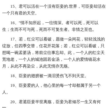
15、君可以活在一个没有臣妾的.世界，可臣妾却活在
一个只有君的天空。
16、"情不知所起，一往情深。者可以死，死可以
生；生而不可与死，死而不可复生者。非情之至也。
17、若，红尘可以看破，愿做一朵闲花，轻轻浅浅的
绽放，任四季交替，任花开花落；若，红尘可以看破，只
想喝一碗孟婆汤，将前尘往事忘却。此，一个人的红尘天
荒地老，一个人的城池固若金汤，一个人的爱情镜花水
月，从此不再染尘，从此无情亦无殇。
18、臣妾的翅膀被一滴泪烫伤飞不到天堂。
19、臣妾爱的人，他心里的每一寸却都属于另一个
人。
20、君遮臣妾半世离殇，臣妾为君倾尽一生又有何