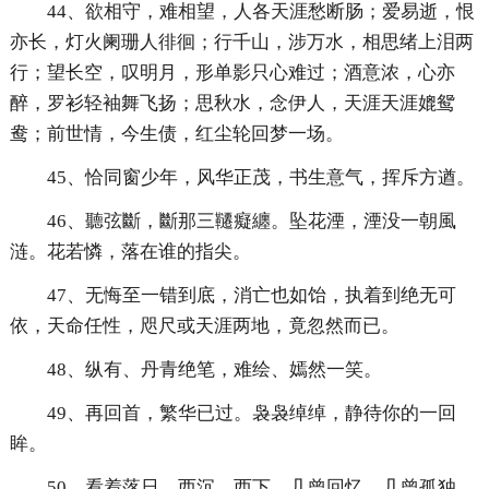
44、欲相守，难相望，人各天涯愁断肠；爱易逝，恨
亦长，灯火阑珊人徘徊；行千山，涉万水，相思绪上泪两
行；望长空，叹明月，形单影只心难过；酒意浓，心亦
醉，罗衫轻袖舞飞扬；思秋水，念伊人，天涯天涯媲鸳
鸯；前世情，今生债，红尘轮回梦一场。
45、恰同窗少年，风华正茂，书生意气，挥斥方遒。
46、聽弦斷，斷那三韆癡纏。坠花湮，湮没一朝風
涟。花若憐，落在谁的指尖。
47、无悔至一错到底，消亡也如饴，执着到绝无可
依，天命任性，咫尺或天涯两地，竟忽然而已。
48、纵有、丹青绝笔，难绘、嫣然一笑。
49、再回首，繁华已过。袅袅绰绰，静待你的一回
眸。
50、看着落日，西沉，西下，几曾回忆，几曾孤独。