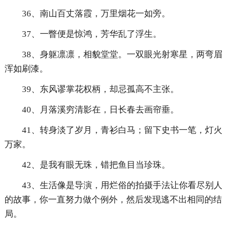
36、南山百丈落霞，万里烟花一如旁。
37、一瞥便是惊鸿，芳华乱了浮生。
38、身躯凛凛，相貌堂堂。一双眼光射寒星，两弯眉
浑如刷漆。
39、东风谬掌花权柄，却忌孤高不主张。
40、月落溪穷清影在，日长春去画帘垂。
41、转身淡了岁月，青衫白马；留下史书一笔，灯火
万家。
42、是我有眼无珠，错把鱼目当珍珠。
43、生活像是导演，用烂俗的拍摄手法让你看尽别人
的故事，你一直努力做个例外，然后发现逃不出相同的结
局。