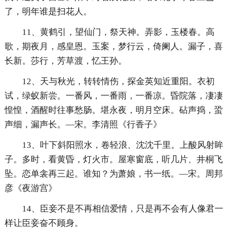
了，明年谁是扫花人。
11、黄鹤引，望仙门，祭天神。弄影，玉楼春。高
歌，期夜月，感皇恩。玉案，梦行云，倚阑人。漏子，喜
长新。莎行，芳草渡，忆王孙。
12、天与秋光，转转情伤，探金英知近重阳。衣初
试，绿蚁新尝。一番风，一番雨，一番凉。昏院落，凄凄
惶惶，酒醒时往事愁肠。堪永夜，明月空床。砧声捣，蛩
声细，漏声长。—宋。李清照《行香子》
13、叶下斜阳照水，卷轻浪、沈沈千里。上酸风射眸
子。多时，看黄昏，灯火市。屋寒窗底，听几片、井桐飞
坠。恋单衾再三起。谁知？为萧娘，书一纸。—宋。周邦
彦《夜游宫》
14、臣妾不是不再相信爱情，只是再不会有人像君一
样让臣妾奋不顾身。