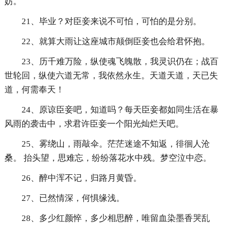
妨。
21、毕业？对臣妾来说不可怕，可怕的是分别。
22、就算大雨让这座城市颠倒臣妾也会给君怀抱。
23、历千难万险，纵使魂飞魄散，我灵识仍在；战百
世轮回，纵使六道无常，我依然永生。天道天道，天已失
道，何需奉天！
24、原谅臣妾吧，知道吗？每天臣妾都如同生活在暴
风雨的袭击中，求君许臣妾一个阳光灿烂天吧。
25、雾绕山，雨敲伞。茫茫迷途不知返，徘徊人沧
桑。 抬头望，思难忘，纷纷落花水中残。梦空泣中恋。
26、醉中浑不记，归路月黄昏。
27、已然情深，何惧缘浅。
28、多少红颜悴，多少相思醉，唯留血染墨香哭乱