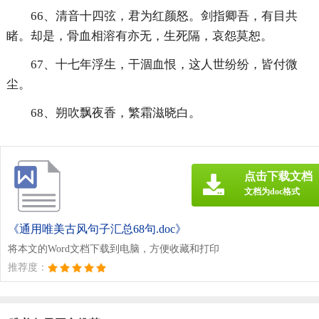
66、清音十四弦，君为红颜怒。剑指卿吾，有目共
睹。却是，骨血相溶有亦无，生死隔，哀怨莫恕。
67、十七年浮生，干涸血恨，这人世纷纷，皆付微
尘。
68、朔吹飘夜香，繁霜滋晓白。
点击下载文档
文档为doc格式
《通用唯美古风句子汇总68句.doc》
将本文的Word文档下载到电脑，方便收藏和打印
推荐度：