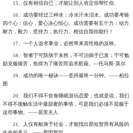
15、仅有相信自已，才能让别人肯定你帮忙你。
16、成功要经过三种水：冷水汗水泪水。成功要考验
四个心：信心，爱心决心恒心。成功需要有五个力：动力
耐力，毅力，坚持力，执行力。相信自我你能行！
17、一个人追求事业，必然带来其性格的反映。
18、智者宁可防病于未然，不可治病于已发；宁可勉
励克服痛苦，免得为了痛苦而追求慰藉。—托马斯·莫尔
19、成功的唯一秘诀——坚持最终一分钟。——柏拉
图
20、我们不得不饮食睡眠游玩恋爱，也就是说，我们
不得不接触生活中最甜蜜的事情，可是我们必须不屈服于
这些事物。——居里夫人
21、人仅有献身于社会，才能找出那短暂而有风险的
生命的意义。——爱因斯坦