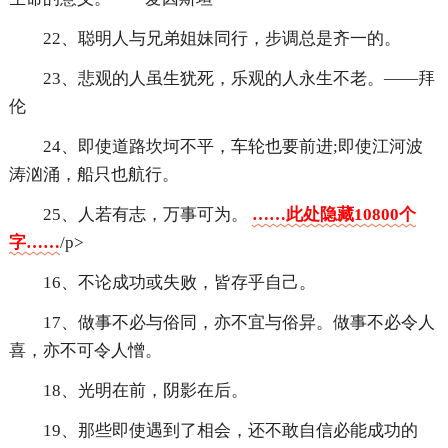
22、聪明人与兄弟姐妹同行，步调总是齐一的。
23、悲观的人虽生犹死，乐观的人永生不老。——拜
伦
24、即使道路坎坷不平，车轮也要前进;即使江河波
涛汹涌，船只也航行。
25、人若有志，万事可为。
……此处隐藏10800个
字……
/p>
16、不论成功或失败，皆存乎自己。
17、做事不必与俗同，亦不宜与俗异。做事不必令人
喜，亦不可令人憎。
18、光明在前，阴影在后。
19、那些即使遇到了相会，还不敢自信必能成功的