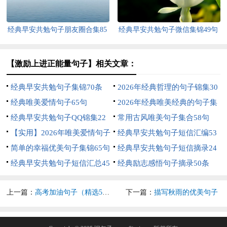
经典早安共勉句子朋友圈合集85
经典早安共勉句子微信集锦49句
句
【激励上进正能量句子】相关文章：
经典早安共勉句子集锦70条
2026年经典哲理的句子锦集30
经典唯美爱情句子65句
条
2026年经典唯美经典的句子集
经典早安共勉句子QQ锦集22
合36条
常用古风唯美句子集合58句
条
【实用】2026年唯美爱情句子
经典早安共勉句子短信汇编53
汇编47句
简单的幸福优美句子集锦65句
句
经典早安共勉句子短信摘录24
经典早安共勉句子短信汇总45
句
经典励志感悟句子摘录50条
条
上一篇：
高考加油句子（精选50句）
下一篇：
描写秋雨的优美句子