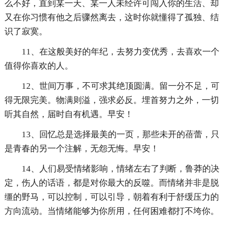
么不好，直到某一天、某一人未经许可闯入你的生活、却
又在你习惯有他之后骤然离去，这时你就懂得了孤独、结
识了寂寞。
11、在这般美好的年纪，去努力变优秀，去喜欢一个
值得你喜欢的人。
12、世间万事，不可求其绝顶圆满。留一分不足，可
得无限完美。物满则溢，强求必反。埋首努力之外，一切
听其自然，届时自有机遇。早安！
13、回忆总是选择最美的一页，那些未开的蓓蕾，只
是青春的另一个注解，无怨无悔。早安！
14、人们易受情绪影响，情绪左右了判断，鲁莽的决
定，伤人的话语，都是对你最大的反噬。而情绪并非是脱
缰的野马，可以控制，可以引导，朝着有利于舒缓压力的
方向流动。当情绪能够为你所用，任何困难都打不垮你。