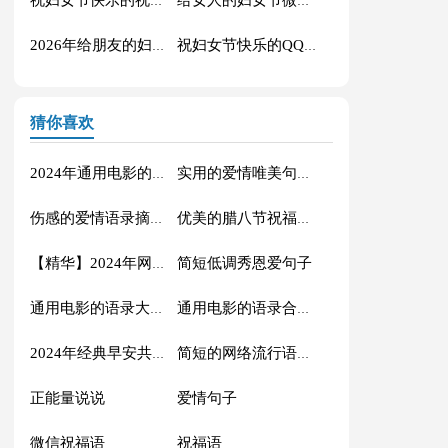
祝妇女节快乐的祝福语微信大合集50条
给女人的妇女节微信祝福语38句
2026年给朋友的妇女节祝福语短信集合43条
祝妇女节快乐的QQ祝福语大合集57句
猜你喜欢
2024年通用电影的语录摘录88条
实用的爱情唯美句子汇编56条
伤感的爱情语录摘录81条
优美的腊八节祝福语71条
简短低调秀恩爱句子
【精华】2024年网络流行的语录摘录32句
通用电影的语录大汇总88条
通用电影的语录合集70条
2024年经典早安共勉句子短信汇总41句
简短的网络流行语录摘录50句
正能量说说
爱情句子
微信祝福语
祝福语