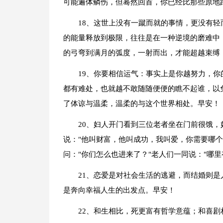
可能遍体鳞伤，但蓦然回首，你已经比那些原地
18、这世上没有一蹴而就的事情，更没有
的能量释放到极限，往往是在一种逆境的磨难中
的弓弯到满月的弧度，一射而出，才能超越束缚
19、你要相信运气：事实上是你越努力，
都有难处，也就越不敢随随便便的瞧不起谁，以
了体谅与温柔，温柔的与这个世界相处。早安！
20、妇人开门看到三位老者坐在门前很饿，
说："他叫财富，他叫成功，我叫爱，你需要哪
问："你们怎么也进来了？"老人们一同说："哪
21、恋爱是对社会生活的逃避，而结婚则
是奔向幸福人生的出发点。早安！
22、和生相比，死更富有哲学意蕴；和喜