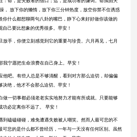
记住：命，是失败者的借口；运，是成功者的谦词。命虽由天
躁， 放下你的懒惰，放下你三分钟热度，放空你禁不住诱惑
淡你什么都想聊两句八卦的嘴巴，静下心来好好做你该做的
现自己要比想象的优秀很多。早安！
一旦放手，你便立刻感觉到它的重要与珍贵。六月再见，七月
，那我宁愿把生命浪费在自己身上。早安！
答应他吧。有些人总是不够清醒，看到对方那么迫切，却偏偏
够决绝，他才不会那么迫切。早安！
明白做一切事都必须老老实实地努力才能有所成就。只要能够
成功必定离你不远了。 早安！
免遇到磕磕碰碰，难免遭遇失败被人嘲笑。然而人最可悲的不
最可悲的是什么都不曾经历，一年与一天没有任何区别。虽然