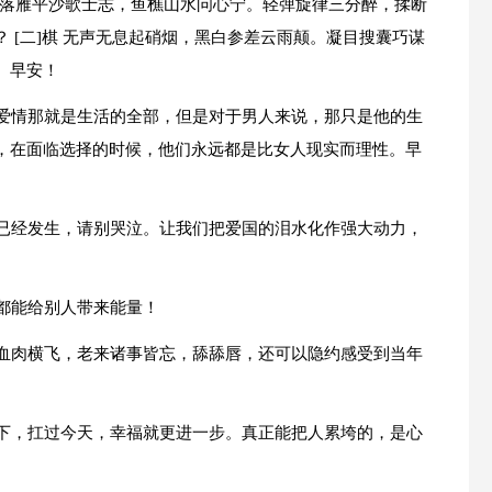
。落雁平沙歌士志，鱼樵山水问心宁。轻弹旋律三分醉，揉断
 [二]棋 无声无息起硝烟，黑白参差云雨颠。凝目搜囊巧谋
。早安！
，爱情那就是生活的全部，但是对于男人来说，那只是他的生
，在面临选择的时候，他们永远都是比女人现实而理性。早
亡已经发生，请别哭泣。让我们把爱国的泪水化作强大动力，
都能给别人带来能量！
忆血肉横飞，老来诸事皆忘，舔舔唇，还可以隐约感受到当年
一下，扛过今天，幸福就更进一步。真正能把人累垮的，是心