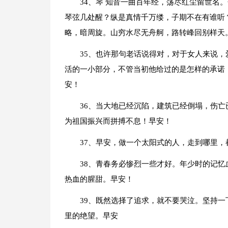
34、琴 知音一曲百年经，荡尽红尘留世名
琴弦几处醒？纵是真情千万缕，子期不在有谁听？
略，暗周旋。山穷水尽无舟舸，路转峰回别样天
35、也许那句老话说得对，对于女人来说
活的一小部分，不管当初他给过的是怎样的承诺
安！
36、当大地已经沉陷，建筑已经倒塌，伤
为祖国振兴而拼搏不息！早安！
37、早安，做一个太阳式的人，走到哪里，
38、青春务必惨烈一些才好。年少时的记
热血的腥甜。早安！
39、既然选择了追求，就不要哭泣。坚持
里的绝望。早安