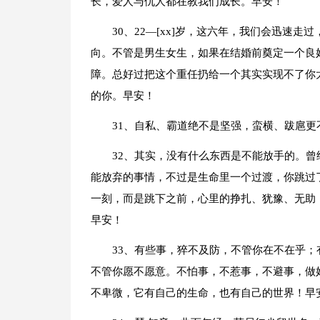
长，爱人与仇人都在教我们成长。早安！
30、22—[xx]岁，这六年，我们会迅速
向。不管是男生女生，如果在结婚前奠定一个良
障。总好过把这个重任扔给一个其实实现不了你太
的你。早安！
31、自私、霸道绝不是坚强，蛮横、跋扈
32、其实，没有什么东西是不能放手的。曾
能放弃的事情，不过是生命里一个过渡，你跳过
一刻，而是跳下之前，心里的挣扎、犹豫、无助
早安！
33、有些事，猝不及防，不管你在不在乎
不管你愿不愿意。不怕事，不惹事，不避事，做
不卑微，它有自己的生命，也有自己的世界！早