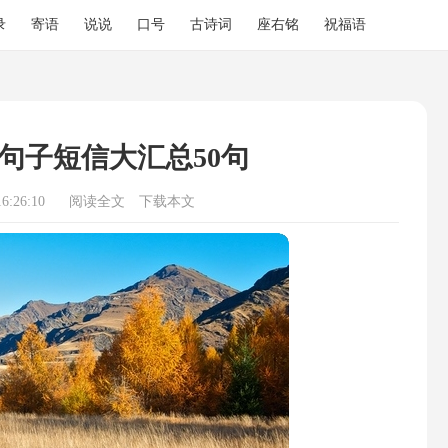
录
寄语
说说
口号
古诗词
座右铭
祝福语
句子短信大汇总50句
6:26:10
阅读全文
下载本文