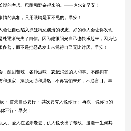
过长期的考虑、忍耐和勤奋得来的。——达尔文早安！
。事情的真相，只用眼睛是看不见的。早安！
恋人会让自己陷入抓狂猜忌崩溃的状态。好的恋人会让你发现
是处逐渐丧失了自信。因为他很阳光自己也快乐起来，因为他
很多善，而不是把恶诱发出来觉得自己无比讨厌。早安！
体会，酸甜苦辣，各种滋味，忘记消逝的人和事。不能拥有
伤和孤寂，摆脱无助和漠然，不再害怕未知，不必盲目。早
段： 首先自己要行； 其次要有人说你行； 再次，说你行的
说你不行～早安！
有仇人。爱人在逐渐老去，仇人也长出了皱纹。漫漫一生何其