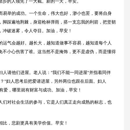
踏步的人领先了一大截。新的一天，早安。
轻而易举的成功。一个生命，伟大也好，渺小也罢，要将自身
，脚踩遍地荆棘，身迎枪林弹雨，搭一支忘我的利箭，把坚韧
，冲破迷雾，令人夺目。加油，早安！
你的运气会越好。越长大，越知道做事不容易，越知道每个人
免不小心伤害了谁。这当然不是掩饰，更不是虚伪，而是懂得
妇人请他们进屋。老人说："我们不能一同进屋"并指着同伴
个？"妇人思考后把爱请进屋，另外两位也跟在后面。妇人
里有爱，哪里就有财富与成功。加油，早安！
是人们对社会生活的参与，它是人们真正走向成熟的标志，也
剧相比，悲剧更具有美学价值。早安！